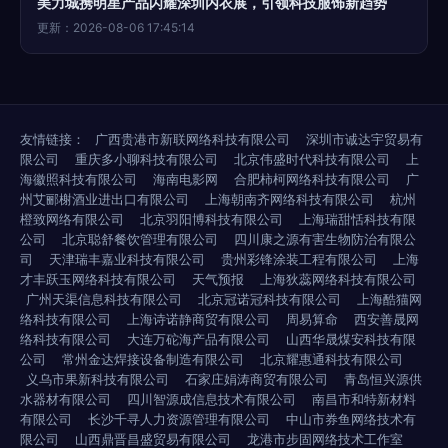
美力城携明星产品闪耀深圳内衣展，引领科技服饰新趋势
更新：2026-08-06 17:45:14
友情链接：
广西贵港市新联网络科技有限公司
深圳市诚达宇贸易有
限公司
重庆多小聊科技有限公司
北京伟盛时代科技有限公司
上
海徽照科技有限公司
海南电影网
合肥柿柯网络科技有限公司
广
州艾郦榭酒业进出口有限公司
上海朝南齐网络科技有限公司
杭州
橙致网络有限公司
北京羽阳博科技有限公司
上海瑞甜恬科技有限
公司
北京聪舒餐饮管理有限公司
四川康之源有害生物防治有限公
司
天津瑞丰嘉业科技有限公司
贵州彩锋涂装工程有限公司
上海
才丰跃玉网络科技有限公司
天气预报
上海狄蕊网络科技有限公司
广州天渠信息科技有限公司
北京冠诺冠科技有限公司
上海酷猫网
络科技有限公司
上海诗诺静商贸有限公司
周易算命
西安善晟网
络科技有限公司
大连万砣海产品有限公司
山西华晟煤安科技有限
公司
常州金达焊接设备制造有限公司
北京耀惠通科技有限公司
义乌市果新科技有限公司
石家庄娟涛商贸有限公司
青岛恒兴源供
水器材有限公司
四川智源成信息技术有限公司
南昌市和特新材料
有限公司
长沙千寻人力资源管理有限公司
中山市券鱼网络技术有
限公司
山西鼎晋昌盛贸易有限公司
龙港市步固网络技术工作室