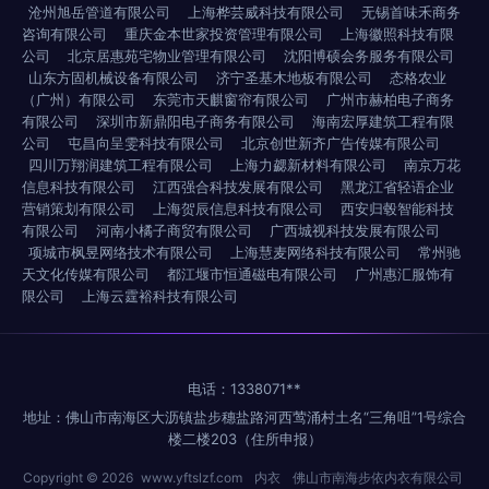
沧州旭岳管道有限公司
上海桦芸威科技有限公司
无锡首味禾商务
咨询有限公司
重庆金本世家投资管理有限公司
上海徽照科技有限
公司
北京居惠苑宅物业管理有限公司
沈阳博硕会务服务有限公司
山东方固机械设备有限公司
济宁圣基木地板有限公司
态格农业
（广州）有限公司
东莞市天麒窗帘有限公司
广州市赫柏电子商务
有限公司
深圳市新鼎阳电子商务有限公司
海南宏厚建筑工程有限
公司
屯昌向呈雯科技有限公司
北京创世新齐广告传媒有限公司
四川万翔润建筑工程有限公司
上海力勰新材料有限公司
南京万花
信息科技有限公司
江西强合科技发展有限公司
黑龙江省轻语企业
营销策划有限公司
上海贺辰信息科技有限公司
西安归毂智能科技
有限公司
河南小橘子商贸有限公司
广西城视科技发展有限公司
项城市枫昱网络技术有限公司
上海慧麦网络科技有限公司
常州驰
天文化传媒有限公司
都江堰市恒通磁电有限公司
广州惠汇服饰有
限公司
上海云霆裕科技有限公司
电话：1338071**
地址：佛山市南海区大沥镇盐步穗盐路河西莺涌村土名“三角咀”1号综合
楼二楼203（住所申报）
Copyright © 2026
www.yftslzf.com
内衣
佛山市南海步依内衣有限公司